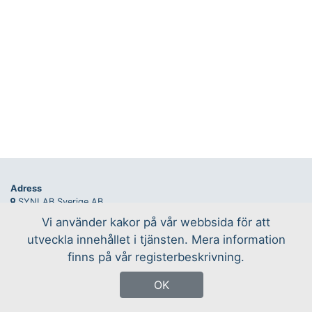
Adress
SYNLAB Sverige AB
Nytorpsvägen 28-32, TÄBY
Vi använder kakor på vår webbsida för att
utveckla innehållet i tjänsten. Mera information
E-post:
info@synlab.se
Telefon: 010-251 42 00
finns på vår registerbeskrivning.
© 2026 SYNLAB Sverige AB
OK
Alla rättigheter förbehålls