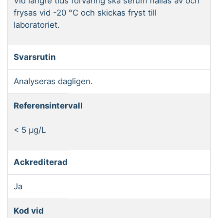
Vid längre tids förvaring ska serum hällas av och
frysas vid -20 °C och skickas fryst till
laboratoriet.
Svarsrutin
Analyseras dagligen.
Referensintervall
< 5 µg/L
Ackrediterad
Ja
Kod vid