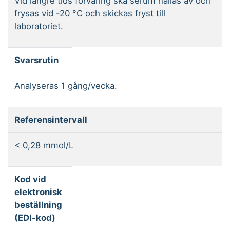
Vid längre tids förvaring ska serum hällas av och
frysas vid -20 °C och skickas fryst till
laboratoriet.
Svarsrutin
Analyseras 1 gång/vecka.
Referensintervall
< 0,28 mmol/L
Kod vid
elektronisk
beställning
(EDI-kod)